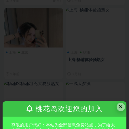
3 年前
0.1
2 年前
上海
北京
上海
杨浦
上海-杨浦体验骚熟女
1 年前
8 月前
×
桃花岛欢迎您的加入
尊敬的用户您好：本站为全部信息免费站点，为了给大
上海
上海