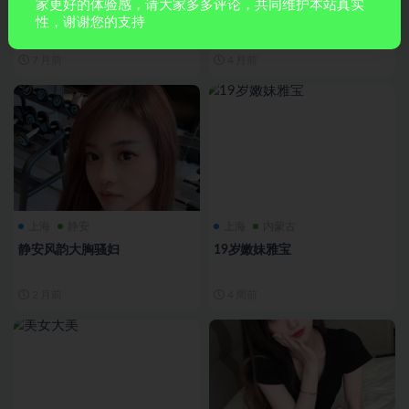
家更好的体验感，请大家多多评论，共同维护本站真实
杨浦区杨浦坦克大屁股熟女
一线天梦淇
性，谢谢您的支持
7 月前
4 月前
上海
静安
上海
内蒙古
静安风韵大胸骚妇
19岁嫩妹雅宝
2 月前
4 周前