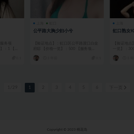
上海
虹口
上海
公平路大胸少妇小兮
虹口熟女K
【服务项
【验证地点】：虹口区公平路渡口白金
【验证地点
】：1 【价
府邸 【价格一览】：500 【服务项
一览】：30
目】：做爱 口交 口爆...
飞机 制服 口..
0.1
3 年前
0.1
3 
1/29
1
2
3
4
5
6
下一页
Copyright © 2023 桃花岛