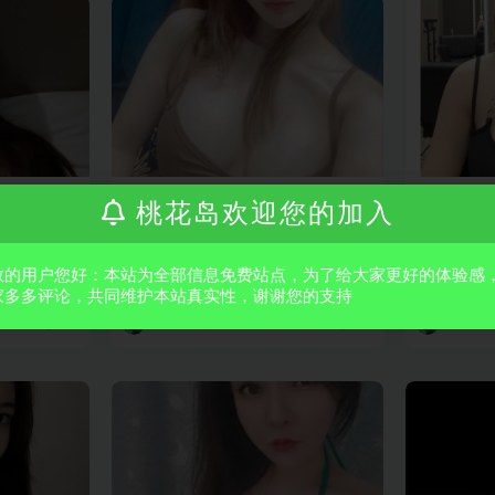
上海
闵行
上海
嘉
桃花岛欢迎您的加入
暑假兼职小萝莉
丰满大胸
镇小区 【价
【详细地址】：闵行 【信息来源】：狼
【验证地点】
敬的用户您好：本站为全部信息免费站点，为了给大家更好的体验感
】：做爱 口
友分享 【服务项目】：全套 莞式 小
览】： 70
家多多评论，共同维护本站真实性，谢谢您的支持
活 调情 口爆 爱爱...
活，69，毒龙
0.1
3 年前
0.1
3 