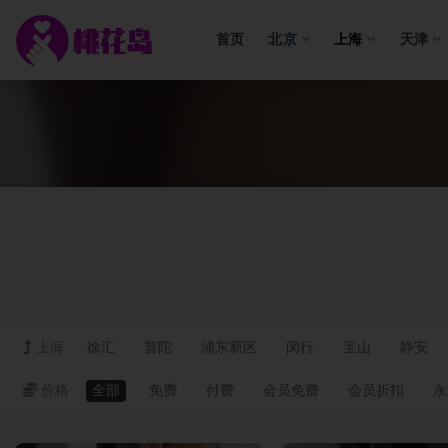
首页
北京
上海
天津
上海
上海
徐汇
普陀
浦东新区
闵行
宝山
静安
价格
全部
免费
付费
会员免费
会员折扣
永