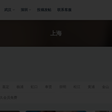
武汉
深圳
投稿发帖
联系客服
上海
嘉定
杨浦
虹口
奉贤
崇明
松江
黄浦
金山
久会员免费