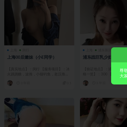
上海
闵行
上海
浦东新区
上海00后嫩妹（小E同学）
浦东战巨乳少妇
【真实地点】：闵行 【服务项目】：冰
【验证地点】：浦东新区西
尊
火跳跳糖，波推，小猫钓鱼，老汉推
格一览】：300 【服务项目
大
车，情趣内衣、制服诱惑，...
交 【美女数量】...
3 年前
0.1
3 年前