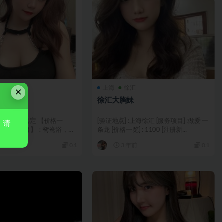
定
上海
徐汇
×
妹子
徐汇大胸妹
： 上海嘉定 【价格一
[验证地点] :上海徐汇 [服务项目] :做爱 一
，请
0 【服务项目】：鸳鸯浴，口
条龙 [价格一览] : 1100 [注册新...
，漫...
年前
0.1
3 年前
0.1