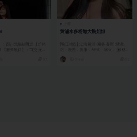
上海
B
黄浦水多粉嫩大胸姐姐
】：四川北路站附近 【价格
[验证地点] :上海黄浦 [服务项目] :鸳鸯
0 【服务项目】：口交 无套
浴，漫游，胸推，69式，冰火， [价格
.
一览] ...
年前
0.1
3 年前
0.1