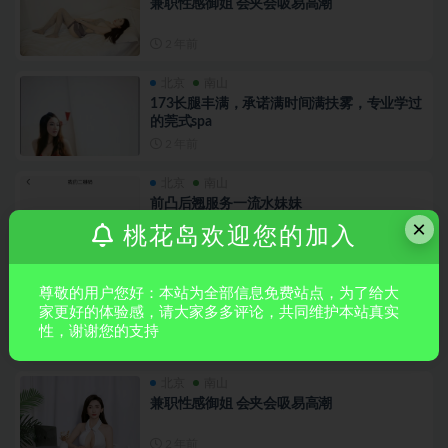
兼职性感御姐 会夹会吸易高潮
2 年前
北京
南山
173长腿丰满，承诺满时间满扶雾，专业学过
的莞式spa
2 年前
北京
南山
前凸后翘服务一流水妹妹
×
桃花岛欢迎您的加入
2 年前
北京
南山
尊敬的用户您好：本站为全部信息免费站点，为了给大
前凸后翘服务一流水妹妹
家更好的体验感，请大家多多评论，共同维护本站真实
性，谢谢您的支持
2 年前
北京
南山
兼职性感御姐 会夹会吸易高潮
2 年前