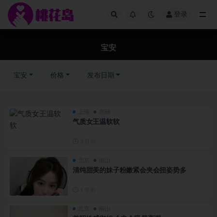
登录
全部
宝安
宝安
价格
发布日期
上海
东丽
气质女王温软软
3 月前
北京
南山
清纯甜美的妹子粉嫩紧会夹会扭姿势多
1 年前
北京
南山