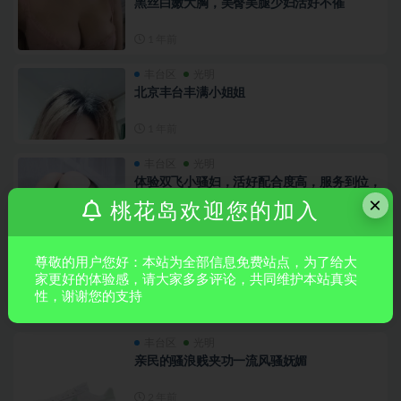
黑丝白嫩大胸，美臀美腿少妇活好不催
1 年前
丰台区
光明
北京丰台丰满小姐姐
1 年前
丰台区
光明
体验双飞小骚妇，活好配合度高，服务到位，
黑丝美腿。
×
桃花岛欢迎您的加入
2 年前
丰台区
光明
尊敬的用户您好：本站为全部信息免费站点，为了给大
双飞浪荡人妻，叫声上头，长相甜美，态度好
家更好的体验感，请大家多多评论，共同维护本站真实
性，谢谢您的支持
2 年前
丰台区
光明
亲民的骚浪贱夹功一流风骚妩媚
2 年前