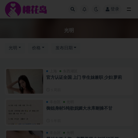
登录
全部
光明
光明
价格
发布日期
上海
东西湖区
官方认证全国 上门 学生妹兼职 少妇 萝莉
1 周前
丰台区
光明
御姐身材S纯欲妩媚大水库耐操不甘
1 年前
丰台区
光明