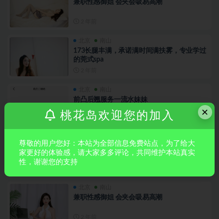
兼职性感御姐 会夹会吸易高潮
2 年前
北京
南山
173长腿丰满，承诺满时间满扶雾，专业学过
的莞式spa
2 年前
北京
南山
前凸后翘服务一流水妹妹
×
桃花岛欢迎您的加入
2 年前
北京
南山
尊敬的用户您好：本站为全部信息免费站点，为了给大
前凸后翘服务一流水妹妹
家更好的体验感，请大家多多评论，共同维护本站真实
性，谢谢您的支持
2 年前
北京
南山
兼职性感御姐 会夹会吸易高潮
2 年前