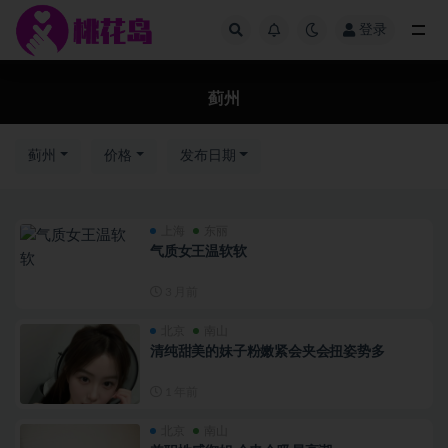
登录
全部
蓟州
蓟州
价格
发布日期
上海
东丽
气质女王温软软
3 月前
北京
南山
清纯甜美的妹子粉嫩紧会夹会扭姿势多
1 年前
北京
南山