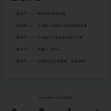
新用户
纯天然白虎逼妹妹
发表在
欢喜佛
大兴区 大兴黄村小红丝袜高跟瘦
发表在
新用户
小姐姐个人兼职贵在真实可靠
发表在
新用户
西餐厅（洋马 ）
发表在
新用户
[石景山]泻火的熟女，良家兼职!
发表在
Copyright © 2023 桃花岛