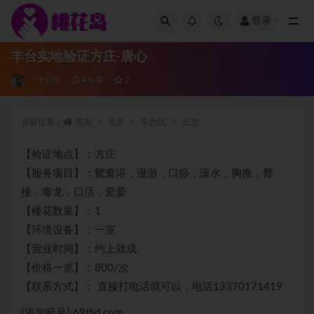
登录
全部
丰台实地验证方庄-唐心
丰台区
4 年前
2
当前位置：
首页
北京
丰台区
正文
【验证地点】：方庄
【服务项目】：鸳鸯浴，漫游，口痧，滚水，胸推，臀
推，毒龙，口活，爱爱
【楼花数量】：1
【环境设备】：一室
【营业时间】：约上就成
【价格一览】：800/次
【联系方式】： 直接打电话就可以，电话13370171419
[添加暗号] 69thd.com