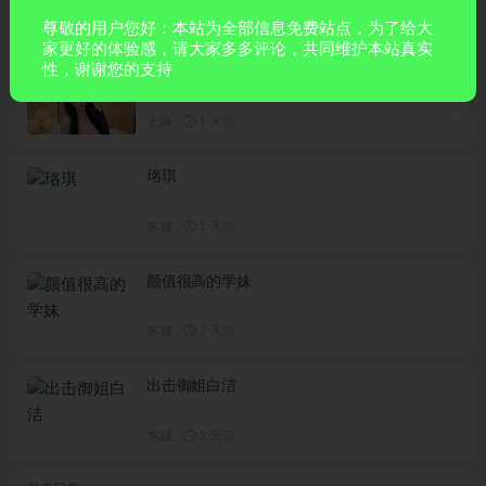
相关文章
尊敬的用户您好：本站为全部信息免费站点，为了给大
家更好的体验感，请大家多多评论，共同维护本站真实
性，谢谢您的支持
官方认证推荐全国可约有公寓可外出 诚信经营
价格实惠 满意付款 极品学生妹 嫩模 萝莉白虎
舞蹈瑜伽老师……
上海
1 天前
珞琪
东城
1 天前
颜值很⾼的学妹
东城
2 天前
出击御姐白洁
东城
3 天前