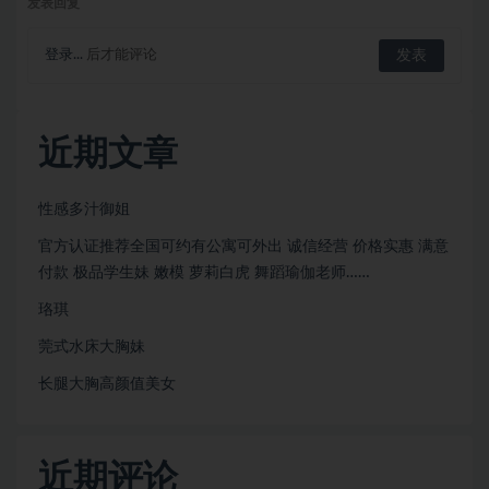
发表回复
登录...
后才能评论
近期文章
性感多汁御姐
官方认证推荐全国可约有公寓可外出 诚信经营 价格实惠 满意
付款 极品学生妹 嫩模 萝莉白虎 舞蹈瑜伽老师……
珞琪
莞式水床大胸妹
长腿大胸高颜值美女
近期评论