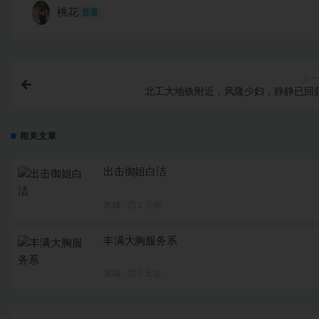
桃花
普通
上一
北工大地铁附近，风隆少妇，静静已回归
相关文章
出击御姐白洁
东城
2 天前
丰满大胸服务系
东城
3 天前