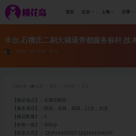
首页
北京
上海
天津
全部
丰台,石榴庄二刷大骚逼帝都服务标杆,技
丰台区
4 年前
15
当前位置：
首页
北京
丰台区
正文
【验证地点】：石榴庄附近
【服务项目】：陪浴，丝袜，高跟，口活，大活
【楼花数量】：2
【价格一览】：300/p
【联系方式】： QQ956323507 QQ3433104245