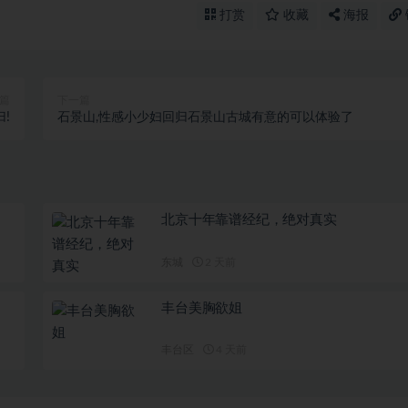
打赏
收藏
海报
篇
下一篇
!
石景山,性感小少妇回归石景山古城有意的可以体验了
北京十年靠谱经纪，绝对真实
东城
2 天前
丰台美胸欲姐
丰台区
4 天前