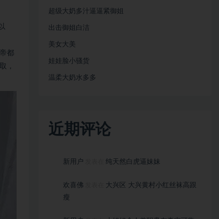
超级大奶多汁逼逼紧御姐
以
出击御姐白洁
美女大美
帝都
娃娃脸小骚货
取，
温柔大奶水多多
近期评论
新用户
纯天然白虎逼妹妹
发表在
欢喜佛
大兴区 大兴黄村小红丝袜高跟
发表在
瘦