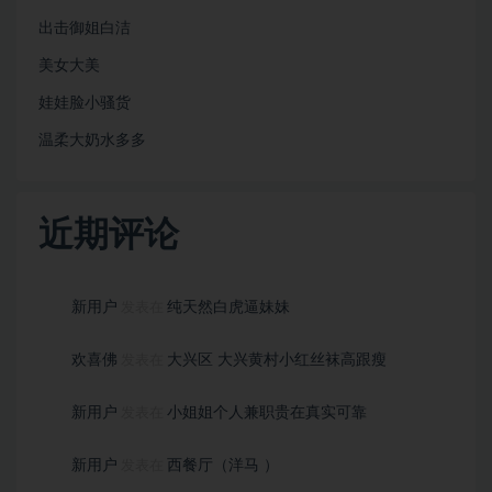
出击御姐白洁
美女大美
娃娃脸小骚货
温柔大奶水多多
近期评论
新用户
纯天然白虎逼妹妹
发表在
欢喜佛
大兴区 大兴黄村小红丝袜高跟瘦
发表在
新用户
小姐姐个人兼职贵在真实可靠
发表在
新用户
西餐厅（洋马 ）
发表在