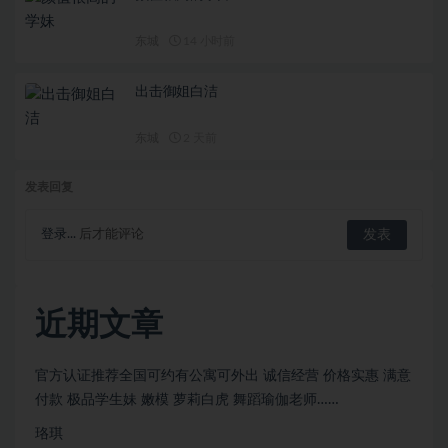
东城
14 小时前
出击御姐白洁
东城
2 天前
发表回复
登录...
后才能评论
近期文章
官方认证推荐全国可约有公寓可外出 诚信经营 价格实惠 满意
付款 极品学生妹 嫩模 萝莉白虎 舞蹈瑜伽老师……
珞琪