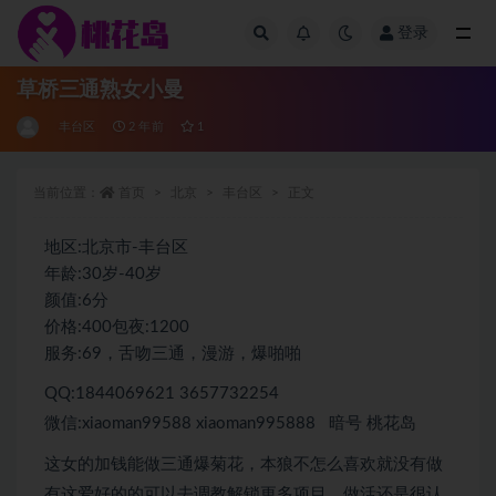
登录
全部
草桥三通熟女小曼
丰台区
2 年前
1
当前位置：
首页
北京
丰台区
正文
地区:北京市-丰台区
年龄:30岁-40岁
颜值:6分
价格:400包夜:1200
服务:69，舌吻三通，漫游，爆啪啪
QQ:1844069621 3657732254
微信:xiaoman99588 xiaoman995888 暗号 桃花岛
这女的加钱能做三通爆菊花，本狼不怎么喜欢就没有做
有这爱好的的可以去调教解锁更多项目。做活还是很认