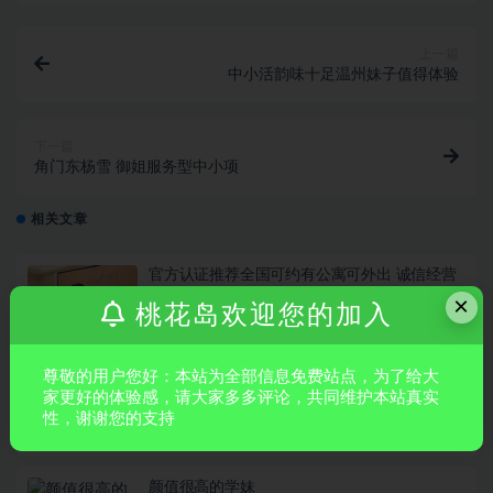
上一篇
中小活韵味十足温州妹子值得体验
下一篇
角门东杨雪 御姐服务型中小项
相关文章
官方认证推荐全国可约有公寓可外出 诚信经营
价格实惠 满意付款 极品学生妹 嫩模 萝莉白虎
×
桃花岛欢迎您的加入
舞蹈瑜伽老师……
上海
8 小时前
尊敬的用户您好：本站为全部信息免费站点，为了给大
珞琪
家更好的体验感，请大家多多评论，共同维护本站真实
性，谢谢您的支持
东城
11 小时前
颜值很⾼的学妹