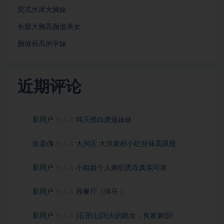
莞式水床大胸妹
长腿大胸高颜值美女
颜值很⾼的学妹
近期评论
新用户
纯天然白虎逼妹妹
发表在
欢喜佛
大兴区 大兴黄村小红丝袜高跟瘦
发表在
新用户
小姐姐个人兼职贵在真实可靠
发表在
新用户
西餐厅（洋马 ）
发表在
新用户
[石景山]泻火的熟女，良家兼职!
发表在