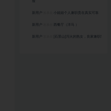
瘦
新用户
小姐姐个人兼职贵在真实可靠
发表在
新用户
西餐厅（洋马 ）
发表在
新用户
[石景山]泻火的熟女，良家兼职!
发表在