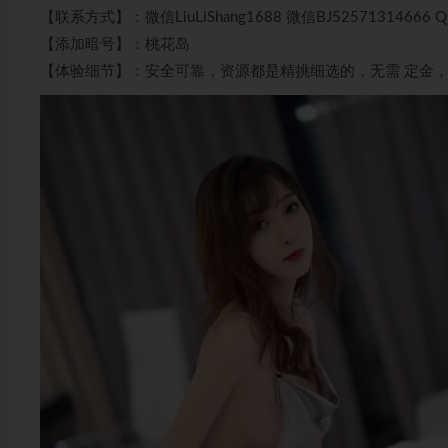
【联系方式】：微信LiuLiShang1688 微信BJ52571314666 QQ
【添加暗号】：桃花岛
【体验细节】：安全可靠，资源都是精挑细选的，无需 定金