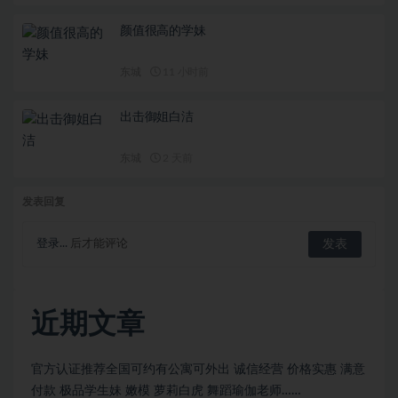
颜值很⾼的学妹
东城
11 小时前
出击御姐白洁
东城
2 天前
发表回复
登录...
后才能评论
近期文章
官方认证推荐全国可约有公寓可外出 诚信经营 价格实惠 满意
付款 极品学生妹 嫩模 萝莉白虎 舞蹈瑜伽老师……