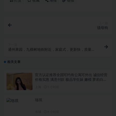
打赏
收藏
海报
链接
上一篇
骚母狗
下一篇
通州果园，九棵树地铁附近，家庭式，更新快，质量
好！
相关文章
官方认证推荐全国可约有公寓可外出 诚信经营
价格实惠 满意付款 极品学生妹 嫩模 萝莉白虎
舞蹈瑜伽老师……
上海
5 小时前
珞琪
东城
8 小时前