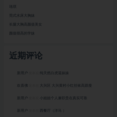
珞琪
莞式水床大胸妹
长腿大胸高颜值美女
颜值很⾼的学妹
近期评论
新用户
纯天然白虎逼妹妹
发表在
欢喜佛
大兴区 大兴黄村小红丝袜高跟瘦
发表在
新用户
小姐姐个人兼职贵在真实可靠
发表在
新用户
西餐厅（洋马 ）
发表在