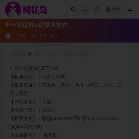
登录
全部
丰台张仪村&纪家庙地铁
丰台区
2 年前
1
当前位置：
首页
北京
丰台区
正文
丰台张仪村&纪家庙地铁
【验证地点】：纪家庙地铁
【服务项目】：鸳鸯浴，漫游，胸推，69式，冰火，口
活，爱爱
【环境设备】：小区
【价格一览】：400+
【联系方式】：微信bj888909 手机号17072810235
QQ444700720
【添加暗号】： 桃花岛