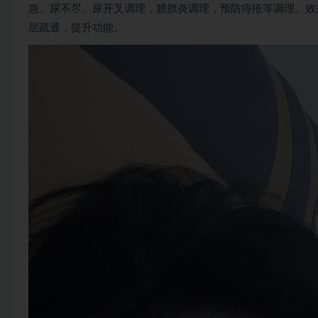
急、尿不尽、尿开叉调理，膀胱炎调理，预防痔疮等调理。效
层疏通，提升功能。