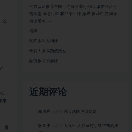
官方认证推荐全国可约有公寓可外出 诚信经营 价
格实惠 满意付款 极品学生妹 嫩模 萝莉白虎 舞蹈
+脱
瑜伽老师……
珞琪
莞式水床大胸妹
长腿大胸高颜值美女
颜值很⾼的学妹
”。
近期评论
化，
年来
新用户
纯天然白虎逼妹妹
发表在
欢喜佛
大兴区 大兴黄村小红丝袜高跟
发表在
、尿