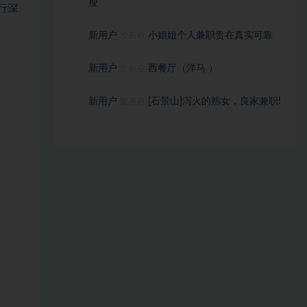
瘦
行深
新用户
小姐姐个人兼职贵在真实可靠
发表在
新用户
西餐厅（洋马 ）
发表在
新用户
[石景山]泻火的熟女，良家兼职!
发表在