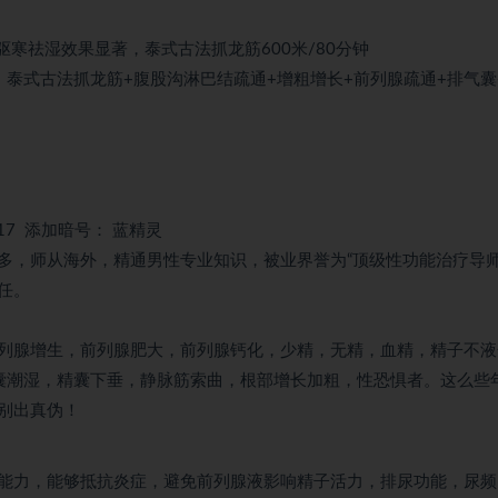
寒祛湿效果显著，泰式古法抓龙筋600米/80分钟
泰式古法抓龙筋+腹股沟淋巴结疏通+增粗增长+前列腺疏通+排气囊
添加暗号： 蓝精灵
17
多，师从海外，精通男性专业知识，被业界誉为“顶级性功能治疗导师
任。
列腺增生，前列腺肥大，前列腺钙化，少精，无精，血精，精子不液
囊潮湿，精囊下垂，静脉筋索曲，根部增长加粗，性恐惧者。这么些
别出真伪！
能力，能够抵抗炎症，避免前列腺液影响精子活力，排尿功能，尿频