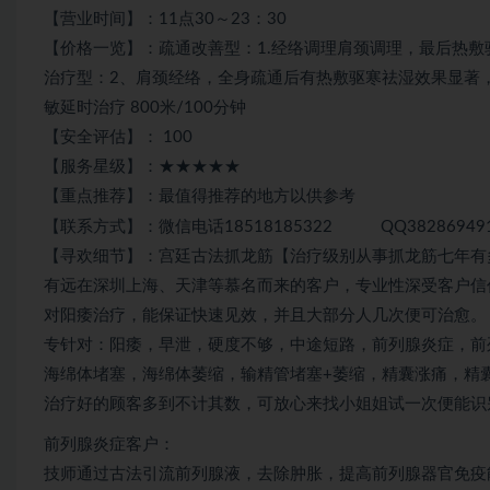
【营业时间】：11点30～23：30
【价格一览】：疏通改善型：1.经络调理肩颈调理，最后热敷驱
治疗型：2、肩颈经络，全身疏通后有热敷驱寒祛湿效果显著，
敏延时治疗 800米/100分钟
【安全评估】： 100
【服务星级】：★★★★★
【重点推荐】：最值得推荐的地方以供参考
【联系方式】：微信电话18518185322 QQ38286949
【寻欢细节】：宫廷古法抓龙筋【治疗级别从事抓龙筋七年有
有远在深圳上海、天津等慕名而来的客户，专业性深受客户信
对阳痿治疗，能保证快速见效，并且大部分人几次便可治愈。
专针对：阳痿，早泄，硬度不够，中途短路，前列腺炎症，前
海绵体堵塞，海绵体萎缩，输精管堵塞+萎缩，精囊涨痛，精
治疗好的顾客多到不计其数，可放心来找小姐姐试一次便能识
前列腺炎症客户：
技师通过古法引流前列腺液，去除肿胀，提高前列腺器官免疫