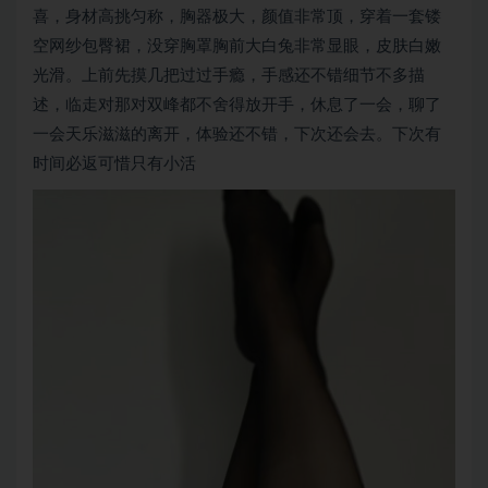
喜，身材高挑匀称，胸器极大，颜值非常顶，穿着一套镂
空网纱包臀裙，没穿胸罩胸前大白兔非常显眼，皮肤白嫩
光滑。上前先摸几把过过手瘾，手感还不错细节不多描
述，临走对那对双峰都不舍得放开手，休息了一会，聊了
一会天乐滋滋的离开，体验还不错，下次还会去。下次有
时间必返可惜只有小活