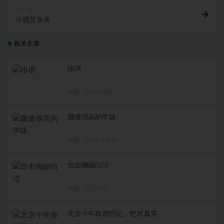
下一篇
小骚货美美
相关文章
珞琪
东城
9 小时前
颜值很⾼的学妹
东城
12 小时前
出击御姐白洁
东城
2 天前
北京十年靠谱经纪，绝对真实