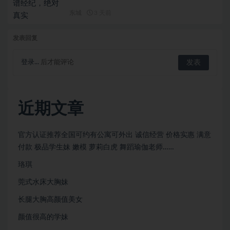
东城
3 天前
发表回复
登录...
后才能评论
近期文章
官方认证推荐全国可约有公寓可外出 诚信经营 价格实惠 满意
付款 极品学生妹 嫩模 萝莉白虎 舞蹈瑜伽老师……
珞琪
莞式水床大胸妹
长腿大胸高颜值美女
颜值很⾼的学妹