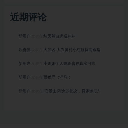
近期评论
新用户
纯天然白虎逼妹妹
发表在
欢喜佛
大兴区 大兴黄村小红丝袜高跟瘦
发表在
新用户
小姐姐个人兼职贵在真实可靠
发表在
新用户
西餐厅（洋马 ）
发表在
新用户
[石景山]泻火的熟女，良家兼职!
发表在