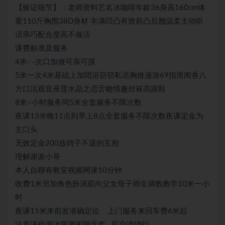
【验证细节】：老师资料艺名冰咖啡年龄36身高160cm体
重110斤胸围38D身材 丰满凹凸有致前凸后翘温柔主动听
话乖巧配合度高不催活
课费标准及服务
4米- -次口加做可亲可摸
5米一次4米基础上加陪浴窃窃私语胸推漫游69指滑闻香八
方口活观音座莲水晶之恋舌吻情趣丝袜高跟鞋
8米–小时服务同5米全套服务不限次数
夜课13米晚11点到早上8点全套服务不限次数夜课定金为
主口头
无效定金200放鸽子不退的互相
理解谢谢小哥
本人自聊有教室视频网课10分钟
收费1米另加角色扮演双向父女母子师生调教教学10米一小
时
夜课15米来前发准确定位 上门服务来回车费6米起
注意讲价溜冰喝酒闲聊无套 肛交请绕行