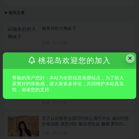
相关文章
服务好的大胸妹子
东城
1 天前
×
大奶小乔
桃花岛欢迎您的加入
东城
1 天前
尊敬的用户您好：本站为全部信息免费站点，为了给大
家更好的体验感，请大家多多评论，共同维护本站真实
SM调教戏谑
性，谢谢您的支持
东城
1 天前
官方认证推荐全国可约有公寓可外出 诚信经营
价格实惠 满意付款 极品学生妹 嫩模 萝莉白虎
舞蹈瑜伽老师……
上海
3 天前