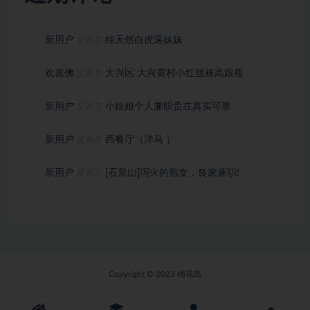
新用户
纯天然白虎逼妹妹
发表在
欢喜佛
大兴区 大兴黄村小红丝袜高跟瘦
发表在
新用户
小姐姐个人兼职贵在真实可靠
发表在
新用户
西餐厅（洋马 ）
发表在
新用户
[石景山]泻火的熟女，良家兼职!
发表在
Copyright © 2023 桃花岛