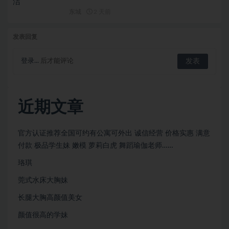
东城
2 天前
发表回复
登录...
后才能评论
近期文章
官方认证推荐全国可约有公寓可外出 诚信经营 价格实惠 满意
付款 极品学生妹 嫩模 萝莉白虎 舞蹈瑜伽老师……
珞琪
莞式水床大胸妹
长腿大胸高颜值美女
颜值很⾼的学妹