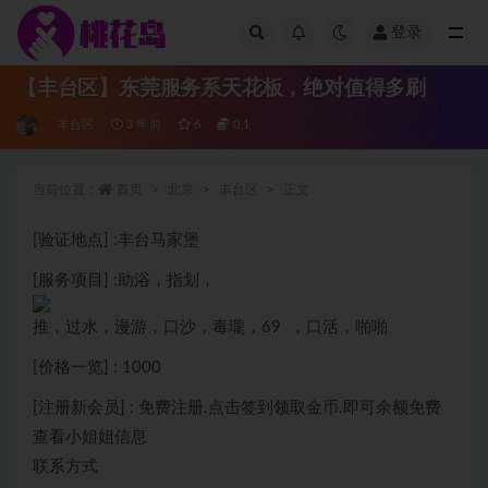
登录
全部
【丰台区】东莞服务系天花板，绝对值得多刷
丰台区
3 年前
6
0.1
当前位置：
首页
北京
丰台区
正文
[验证地点] :丰台马家堡
[服务项目] :助浴，指划，
推，过水，漫游，口沙，毒瓏，69 ，口活，啪啪
[价格一览] : 1000
[注册新会员] : 免费注册.点击签到领取金币.即可余额免费
查看小姐姐信息
联系方式