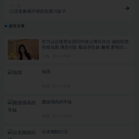
下一篇
口活形象都不错的实惠川妹子
相关文章
官方认证推荐全国可约有公寓可外出 诚信经营
价格实惠 满意付款 极品学生妹 嫩模 萝莉白虎
舞蹈瑜伽老师……
上海
4 小时前
珞琪
东城
7 小时前
颜值很⾼的学妹
东城
10 小时前
出击御姐白洁